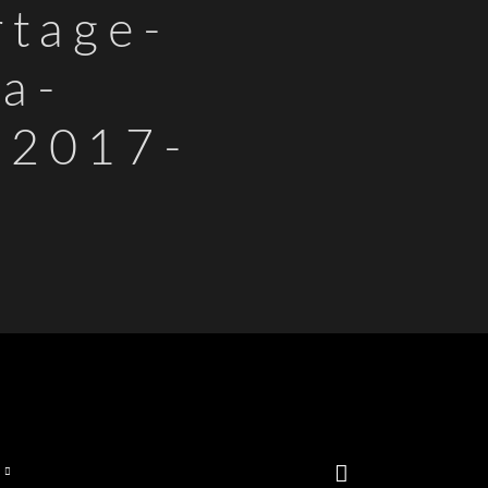
rtage-
a-
-2017-