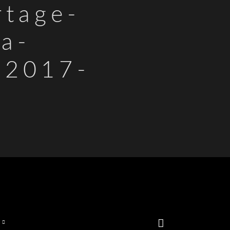
rtage-
a-
-2017-