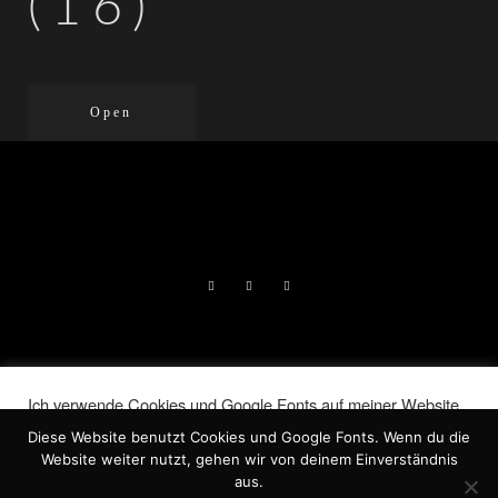
(16)
Open
DIE LIEBENDEN | LORELAI NORA
Ich verwende Cookies und Google Fonts auf meiner Website.
JERAN, 2026 |
IMPRESSUM
|
Indem Du auf „Akzeptieren“ klickst, stimmst Du der
Diese Website benutzt Cookies und Google Fonts. Wenn du die
Verwendung ALLER Cookies zu.
DATENSCHUTZ
Website weiter nutzt, gehen wir von deinem Einverständnis
Meine Informationen nicht weiter geben
.
aus.