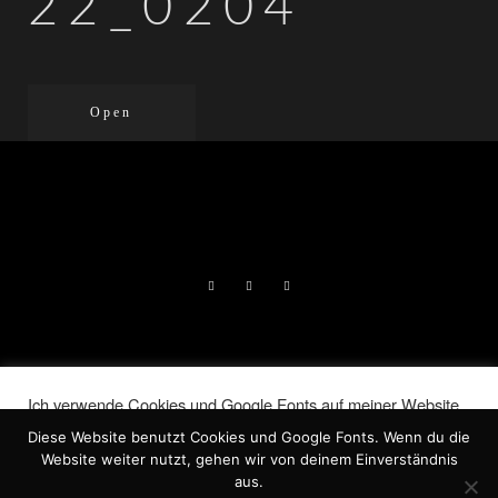
22_0204
Open
DIE LIEBENDEN | LORELAI NORA
Ich verwende Cookies und Google Fonts auf meiner Website.
JERAN, 2026 |
IMPRESSUM
|
Indem Du auf „Akzeptieren“ klickst, stimmst Du der
Diese Website benutzt Cookies und Google Fonts. Wenn du die
Verwendung ALLER Cookies zu.
DATENSCHUTZ
Website weiter nutzt, gehen wir von deinem Einverständnis
Meine Informationen nicht weiter geben
.
aus.