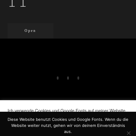
11
Open
DIE LIEBENDEN | LORELAI NORA
Ich verwende Cookies und Google Fonts auf meiner Website.
JERAN, 2026 |
IMPRESSUM
|
Indem Du auf „Akzeptieren“ klickst, stimmst Du der
Diese Website benutzt Cookies und Google Fonts. Wenn du die
Verwendung ALLER Cookies zu.
DATENSCHUTZ
Website weiter nutzt, gehen wir von deinem Einverständnis
Meine Informationen nicht weiter geben
.
aus.