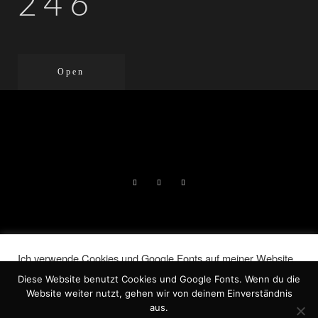
246
Open
DIE LIEBENDEN | LORELAI NORA
Ich verwende Cookies und Google Fonts auf meiner Website.
JERAN, 2026 |
IMPRESSUM
|
Indem Du auf „Akzeptieren“ klickst, stimmst Du der
Diese Website benutzt Cookies und Google Fonts. Wenn du die
Verwendung ALLER Cookies zu.
DATENSCHUTZ
Website weiter nutzt, gehen wir von deinem Einverständnis
Meine Informationen nicht weiter geben
.
aus.