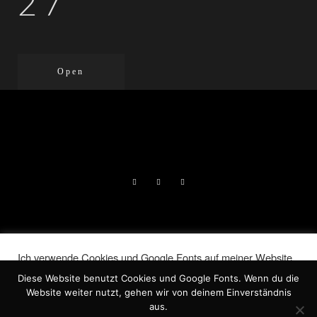
27
Open
DIE LIEBENDEN | LORELAI NORA
Ich verwende Cookies und Google Fonts auf meiner Website.
JERAN, 2026 |
IMPRESSUM
|
Indem Du auf „Akzeptieren“ klickst, stimmst Du der
Diese Website benutzt Cookies und Google Fonts. Wenn du die
Verwendung ALLER Cookies zu.
DATENSCHUTZ
Website weiter nutzt, gehen wir von deinem Einverständnis
Meine Informationen nicht weiter geben
.
aus.