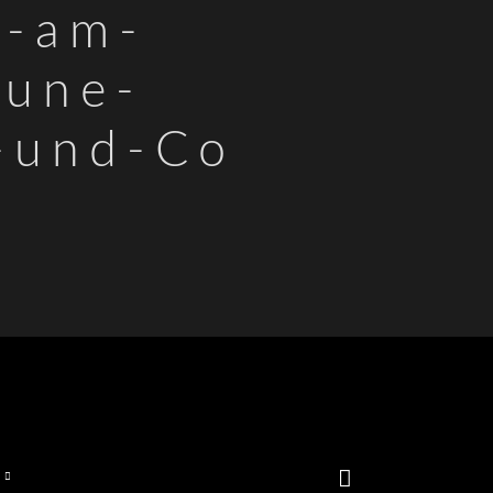
s-am-
eune-
-und-Co