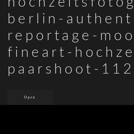
hochzeitsfotog
berlin-authent
reportage-mo
fineart-hochze
paarshoot-11
Open