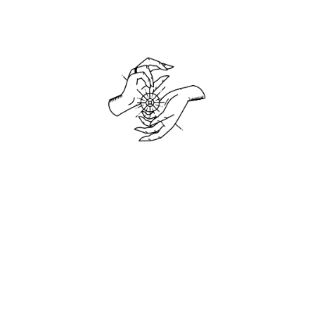
hochzeitsfotog
berlin-authent
reportage-moo
fineart-hochze
paarshoot-140
Open