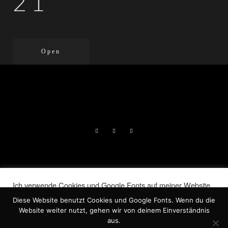
21
Open
DIE LIEBENDEN | LORELAI NORA
Ich verwende Cookies und Google Fonts auf meiner Website.
JERAN, 2026 |
IMPRESSUM
|
Indem Du auf „Akzeptieren“ klickst, stimmst Du der
Diese Website benutzt Cookies und Google Fonts. Wenn du die
Verwendung ALLER Cookies zu.
DATENSCHUTZ
Website weiter nutzt, gehen wir von deinem Einverständnis
Meine Informationen nicht weiter geben
.
aus.